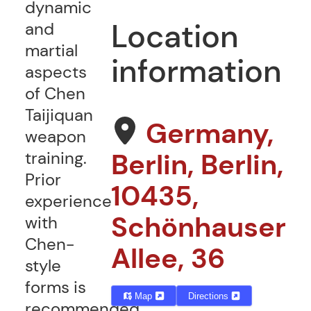
dynamic
Location
and
martial
information
aspects
of Chen
Taijiquan
Germany,
weapon
Berlin, Berlin,
training.
Prior
10435,
experience
Schönhauser
with
Chen-
Allee, 36
style
forms is
Map
Directions
recommended.