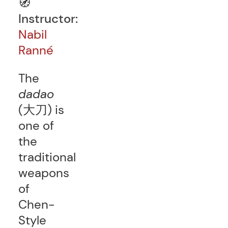
🧭
Instructor:
Nabil
Ranné
The
dadao
(大刀) is
one of
the
traditional
weapons
of
Chen-
Style