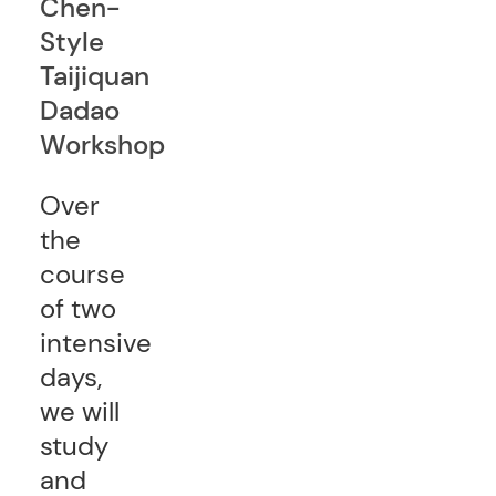
Chen-
Style
Taijiquan
Dadao
Workshop
Over
the
course
of two
intensive
days,
we will
study
and