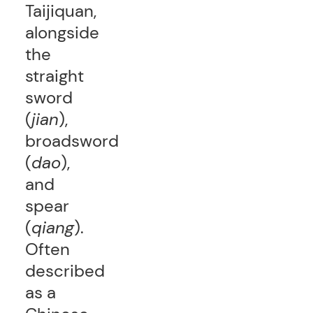
Taijiquan,
alongside
the
straight
sword
(
jian
),
broadsword
(
dao
),
and
spear
(
qiang
).
Often
described
as a