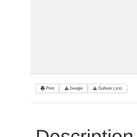
Print
Google
Outlook (.ics)
Description