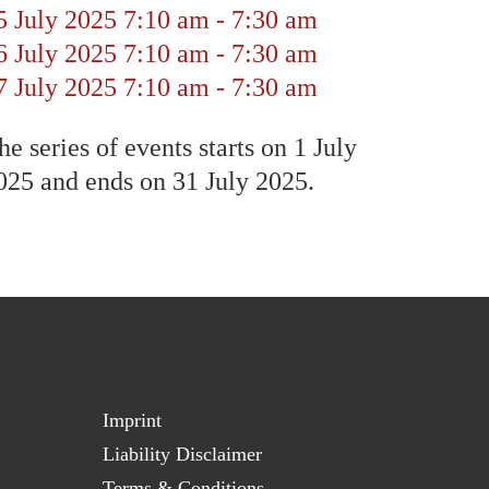
5 July 2025
7:10 am
-
7:30 am
6 July 2025
7:10 am
-
7:30 am
7 July 2025
7:10 am
-
7:30 am
he series of events starts on 1 July
025 and ends on 31 July 2025.
Imprint
Liability Disclaimer
Terms & Conditions