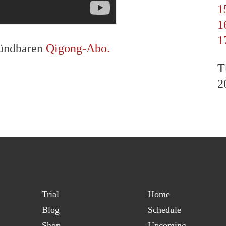
1
1
1
kündbaren
Qigong-Abo.
T
2
Trial
Home
Blog
Schedule
Shop
Upcoming