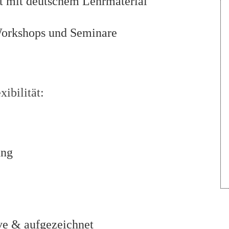
 mit deutschem Lehrmaterial
orkshops und Seminare
ibilität:
ung
ve & aufgezeichnet