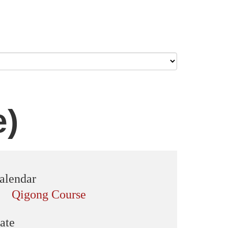
e)
alendar
Qigong Course
ate