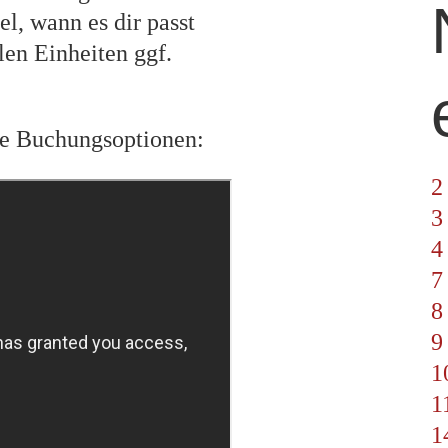
el, wann es dir passt
len Einheiten ggf.
ie Buchungsoptionen:
2
3
4
7
8
9
1
1
1