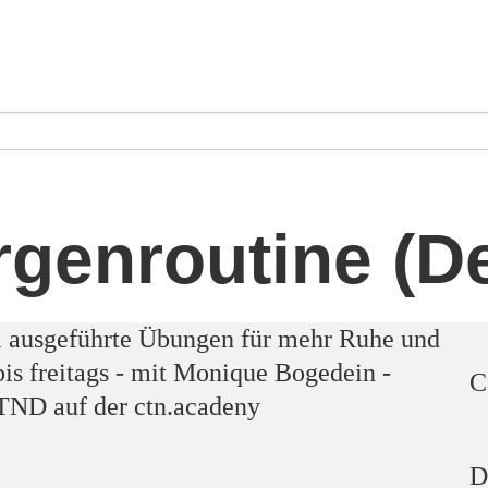
genroutine (D
C
D