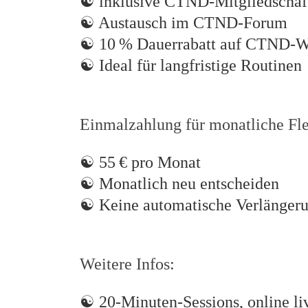
☯
inklusive CTND-Mitgliedschaft
☯
Austausch im CTND-Forum
☯
10 % Dauerrabatt auf CTND-W
☯
Ideal für langfristige Routinen
Einmalzahlung für monatliche Flex
☯
55 € pro Monat
☯
Monatlich neu entscheiden
☯
Keine automatische Verlänger
Weitere Infos:
☯
20-Minuten-Sessions, online li