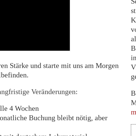
S
s
K
v
a
B
i
en Stärke und starte mit uns am Morgen
V
lbefinden.
g
angfristige Veränderungen:
B
M
alle 4 Wochen
m
natliche Buchung bleibt nötig, aber